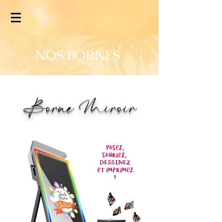
NOS BORNES
Borne Miroir
Posez,
souriez,
DESSINEZ
et
imprimez
!